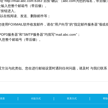
“http://mail.abc.com:8383”后按“确认”（abc.com为您的域名，带后
名处输入您整个邮箱号（带后缀）。
in”按钮进入。
可以在线阅读、发送、删除邮件等；
您使用FOXMAIL软件收发邮件，请在“用户向导”的“指定邮件服务器”项或
POP3服务器”和“SMTP服务器”均填写“mail.abc.com”；
处输入您整个邮箱号（带后缀）。
置方法与此类似。您在进行邮箱设置时遇到任何问题，请及时 与我们联系 
资质
付款方式
联系方式
帮助