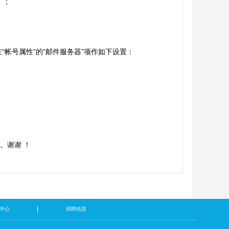
缀）；
在“帐号属性”的“邮件服务器”项作如下设置：
。谢谢 ！
中心
招聘信息