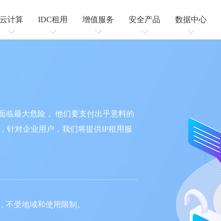
云计算
IDC租用
增值服务
安全产品
数据中心
云服务器
云虚拟主机
高防服务器
CDN加速
增值电信
短信业务
IP地址租用
SSL证书
高防IP
高防CDN
机柜租用
服务器托管
面临最大危险， 他们要支付出乎意料的
，针对企业用户，我们将提供IP租用服
们，不受地域和使用限制。