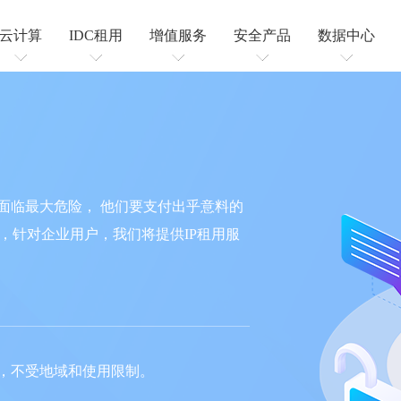
云计算
IDC租用
增值服务
安全产品
数据中心
云服务器
云虚拟主机
高防服务器
CDN加速
增值电信
短信业务
IP地址租用
SSL证书
高防IP
高防CDN
机柜租用
服务器托管
面临最大危险， 他们要支付出乎意料的
，针对企业用户，我们将提供IP租用服
们，不受地域和使用限制。